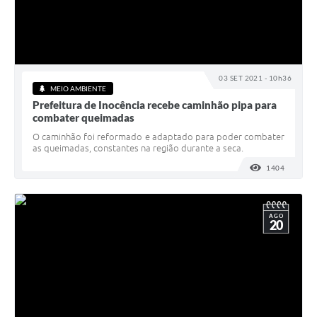
03 SET 2021 - 10h36
MEIO AMBIENTE
Prefeitura de Inocência recebe caminhão pipa para
combater queimadas
O caminhão foi reformado e adaptado para poder combater
as queimadas, constantes na região durante a seca.
1404
VISUALI
AGO
20