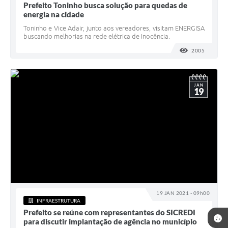
Prefeito Toninho busca solução para quedas de
energia na cidade
Toninho e Vice Adair, junto aos vereadores, visitam ENERGISA
buscando melhorias na rede elétrica de Inocência.
2005
VISUALI
JAN
19
19 JAN 2021 - 09h00
INFRAESTRUTURA
Prefeito se reúne com representantes do SICREDI
para discutir implantação de agência no município