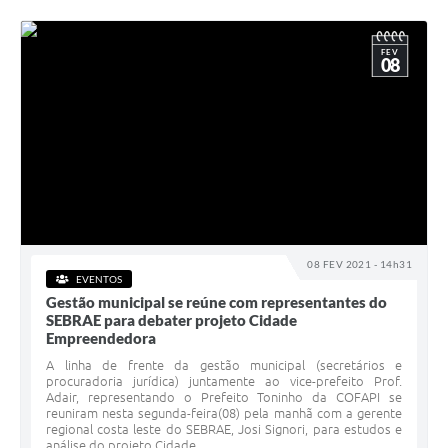
FEV
08
08 FEV 2021 - 14h31
EVENTOS
Gestão municipal se reúne com representantes do
SEBRAE para debater projeto Cidade
Empreendedora
A linha de frente da gestão municipal (secretários e
procuradoria jurídica) juntamente ao vice-prefeito Prof.
Adair, representando o Prefeito Toninho da COFAPI se
reuniram nesta segunda-feira(08) pela manhã com a gerente
regional costa leste do SEBRAE, Josi Signori, para estudos e
análise do projeto Cidade...