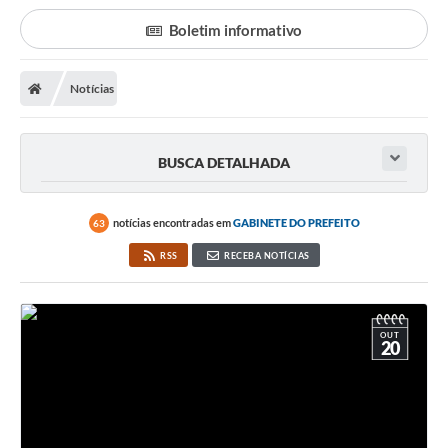
Poder Executivo
Boletim informativo
Transparência Pública
Notícias
Notícias
Legislação
BUSCA DETALHADA
Diário Oficial
Renuncia de Receita
notícias encontradas em
GABINETE DO PREFEITO
63
Galeria de Fotos
RSS
RECEBA NOTÍCIAS
Cartas de Serviços
Divida Ativa
OUT
20
Programa de Estágio
PROCON
Plano de Capacitação