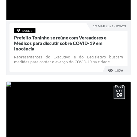
19 MAR 2021 - 09h23
SAÚDE
Prefeito Toninho se reúne com Vereadores e
Médicos para discutir sobre COVID-19 em
Inocência
Representantes do Executivo e do Legislativo buscam
medidas para conter o avanço do COVID-19 na cidade.
1856
VISUALI
MAR
09