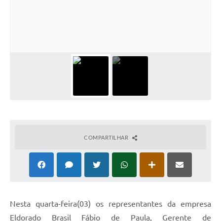
Cadeia Integrada de Valor
Instrumentos de Gestão - SAÚDE
Recursos Liberados
Plano Estratégico
Dados gerais e Obras
Empresa Inidônea
LGPD - Governo Digital
COMPARTILHAR
licenciamento ambiental
Fale conosco
Perguntas e respostas frequentes
Nesta quarta-feira(03) os representantes da empresa
Eldorado Brasil Fábio de Paula, Gerente de