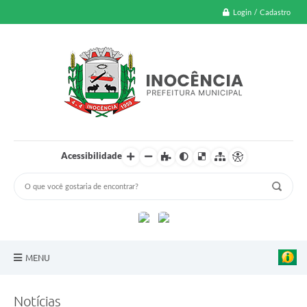
Login / Cadastro
Acessibilidade
MENU
A Nossa Cidade
Notícias