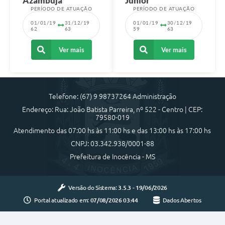
Azambuja
Junior
PERÍODO DE ATUAÇÃO
PERÍODO DE ATUAÇÃO
01/01/19
31/12/19
01/01/19
30/12/19
62
63
59
63
Ver mais
Ver mais
Telefone: (67) 9 98737264 Administração
Endereço: Rua: João Batista Parreira, nº 522 - Centro | CEP:
79580-019
Atendimento das 07:00 hs às 11:00 hs e das 13:00 hs às 17:00 hs
CNPJ: 03.342.938/0001-88
Prefeitura de Inocência - MS
Versão do Sistema:
3.5.3 - 19/06/2026
Portal atualizado em:
07/08/2026 03:44
Dados Abertos