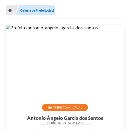
Poder Executivo
Galeria de Prefeitos(as)
Transparência Pública
Notícias
Legislação
Diário Oficial
Renuncia de Receita
Galeria de Fotos
Cartas de Serviços
Divida Ativa
Programa de Estágio
PREFEITO(A) ATUAL
Antonio Ângelo Garcia dos Santos
PROCON
PERÍODO DE ATUAÇÃO
Plano de Capacitação