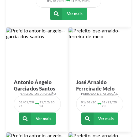
01/01/2025
31/12/2028
Cadeia Integrada de Valor
Ver mais
Instrumentos de Gestão - SAÚDE
Recursos Liberados
Plano Estratégico
Dados gerais e Obras
Empresa Inidônea
Antonio Ângelo
José Arnaldo
LGPD - Governo Digital
Garcia dos Santos
Ferreira de Melo
PERÍODO DE ATUAÇÃO
PERÍODO DE ATUAÇÃO
licenciamento ambiental
01/01/20
31/12/20
01/01/20
31/12/20
Fale conosco
21
24
17
20
Perguntas e respostas frequentes
Ver mais
Ver mais