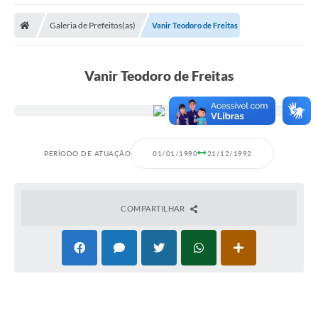
Poder Executivo
Galeria de Prefeitos(as)
Vanir Teodoro de Freitas
Transparência Pública
Notícias
Vanir Teodoro de Freitas
Legislação
Diário Oficial
Renuncia de Receita
PERÍODO DE ATUAÇÃO
01/01/1990
21/12/1992
Galeria de Fotos
Cartas de Serviços
COMPARTILHAR
Divida Ativa
Programa de Estágio
PROCON
Plano de Capacitação