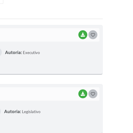
BAIXAR
G
O
Autoria:
Executivo
S
T
E
I
BAIXAR
G
O
Autoria:
Legislativo
S
T
E