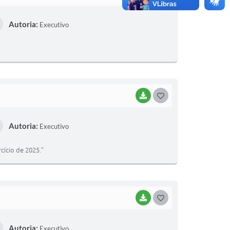
O
Autoria:
Executivo
S
T
E
I
BAIXAR
G
O
Autoria:
Executivo
S
T
cício de 2025.”
E
I
BAIXAR
G
O
Autoria:
Executivo
S