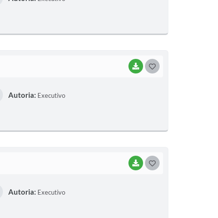
T
E
I
BAIXAR
G
O
Autoria:
Executivo
S
T
E
I
BAIXAR
G
O
Autoria:
Executivo
S
T