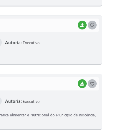
E
I
BAIXAR
G
O
Autoria:
Executivo
S
T
E
I
BAIXAR
G
O
Autoria:
Executivo
S
T
ança alimentar e Nutricional do Municipio de Inocência,
E
I