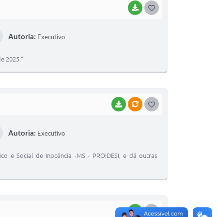
BAIXAR
G
O
Autoria:
Executivo
S
T
de 2025.”
E
I
BAIXAR
VÍNCULOS
G
O
Autoria:
Executivo
S
T
ico e Social de Inocência -MS - PROIDESI, e dá outras
E
I
BAIXAR
G