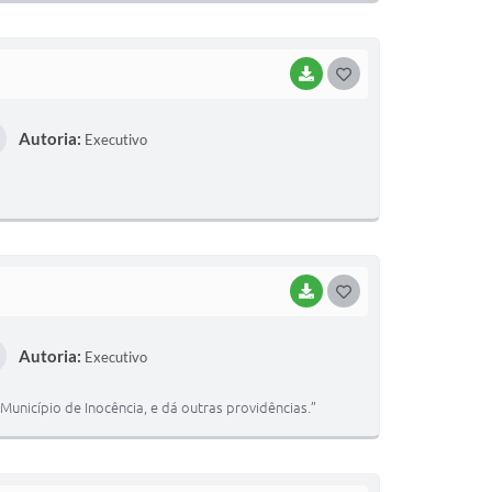
I
BAIXAR
G
O
Autoria:
Executivo
S
T
E
I
BAIXAR
G
O
Autoria:
Executivo
S
T
Município de Inocência, e dá outras providências.”
E
I