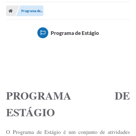
Poder Executivo
Programa de...
Transparência Pública
Notícias
Programa de Estágio
Legislação
Diário Oficial
Renuncia de Receita
Galeria de Fotos
Cartas de Serviços
PROGRAMA DE
Divida Ativa
ESTÁGIO
Programa de Estágio
PROCON
O Programa de Estágio é um conjunto de atividades
Plano de Capacitação