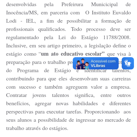
desenvolvidas pela Prefeirura Municicipal de
Cadeia Integrada de Valor
Inocência/MS, em parceria com O Instituto Euvaldo
Lodi - IEL, a fim de possibilitar a formação de
Instrumentos de Gestão - SAÚDE
profissionais qualificados. Todo processo deve ser
Recursos Liberados
regulamentado pela Lei do Estágio 11788/2008.
Inclusive, em seu artigo primeiro, a legislação define o
Plano Estratégico
um ato educativo escolar”
estágio como “
que visa à
Dados gerais e Obras
preparação para o trabalho produtivo. Um dos objetivos
do Programa de Estágio é identificar talentos,
Empresa Inidônea
contribuindo para que eles desenvolvam suas carreiras
LGPD - Governo Digital
com sucesso e também agreguem valor a empresa.
Contratar jovens talentos significa, entre outros
licenciamento ambiental
benefícios, agregar novas habilidades e diferentes
Fale conosco
perspectivas para executar tarefas. Proporcionando aos
Perguntas e respostas frequentes
seus alunos a possibilidade de ingressar no mercado de
trabalho através do estágios.