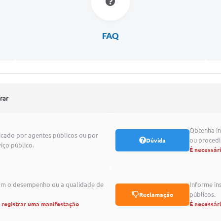
FAQ
rar
Obtenha in
icado por agentes públicos ou por
ou proced
Dúvida
iço público.
É necessár
com o desempenho ou a qualidade de
Informe in
públicos.
Reclamação
a registrar uma manifestação
É necessár