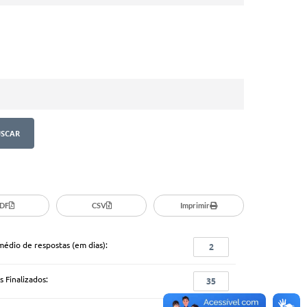
DF
CSV
Imprimir
médio de respostas (em dias):
2
 Finalizados:
35