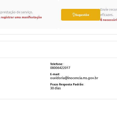
Envie reco
prestação de serviço.
eficazes.
Sugestão
a registrar uma manifestação
É necessár
Telefone:
08006422017
E-mail:
ouvidoria@inocencia.ms.gov.br
Prazo Resposta Padrão:
30 dias