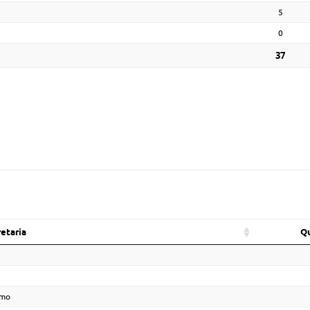
5
0
37
etaria
Q
smo