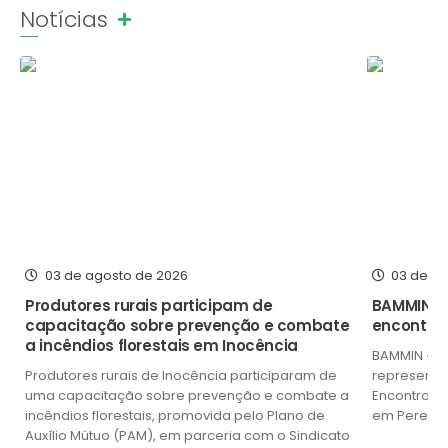
Notícias
Poder Executivo
Ver mais
Transparência Pública
Notícias
Legislação
Diário Oficial
Renuncia de Receita
Galeria de Fotos
03 de agosto de 2026
03 de a
Cartas de Serviços
Produtores rurais participam de
BAMMIN r
capacitação sobre prevenção e combate
encontro 
Divida Ativa
a incêndios florestais em Inocência
BAMMIN – B
Programa de Estágio
Produtores rurais de Inocência participaram de
representou
uma capacitação sobre prevenção e combate a
Encontro de
PROCON
incêndios florestais, promovida pelo Plano de
em Pereira 
Auxílio Mútuo (PAM), em parceria com o Sindicato
músicos de.
Plano de Capacitação