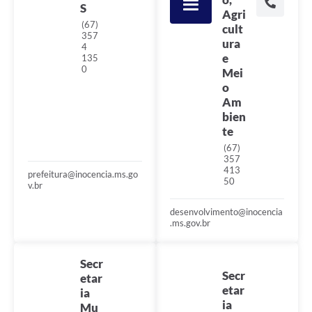
S
Agri
(67)
cult
357
ura
4
e
135
0
Mei
o
Am
bien
te
(67)
357
413
prefeitura@inocencia.ms.go
50
v.br
desenvolvimento@inocencia
.ms.gov.br
Secr
Secr
etar
etar
ia
ia
Mu