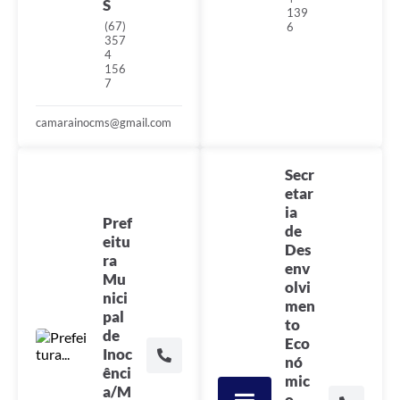
S
139
(67)
6
Cadeia Integrada de Valor
357
4
Instrumentos de Gestão - SAÚDE
156
7
Recursos Liberados
camarainocms@gmail.com
Plano Estratégico
Dados gerais e Obras
Secr
etar
Empresa Inidônea
ia
Pref
de
eitu
LGPD - Governo Digital
Des
ra
env
licenciamento ambiental
Mu
olvi
nici
men
Fale conosco
pal
to
de
Eco
Perguntas e respostas frequentes
Inoc
nó
ênci
mic
a/M
o,