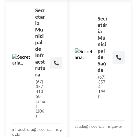
Secr
etar
Secr
ia
etár
Mu
ia
nici
Mu
pal
nici
de
pal
Infr
de
aest
Saú
rutu
de
ra
(67)
(67)
357
357
4-
413
195
50
0
rama
l
(206
)
saude@inocencia.ms.gov.br
infraestrura@inocencia.ms.g
ov.br