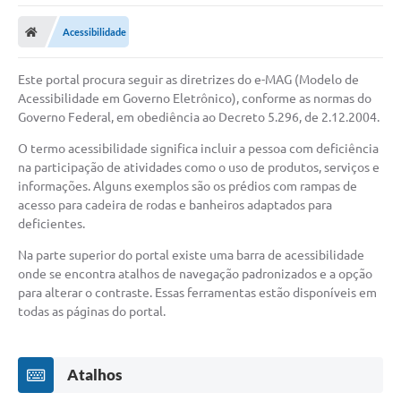
Poder Executivo
Acessibilidade
Transparência Pública
Este portal procura seguir as diretrizes do e-MAG (Modelo de
Notícias
Acessibilidade em Governo Eletrônico), conforme as normas do
Governo Federal, em obediência ao Decreto 5.296, de 2.12.2004.
Legislação
O termo acessibilidade significa incluir a pessoa com deficiência
Diário Oficial
na participação de atividades como o uso de produtos, serviços e
informações. Alguns exemplos são os prédios com rampas de
Renuncia de Receita
acesso para cadeira de rodas e banheiros adaptados para
Galeria de Fotos
deficientes.
Na parte superior do portal existe uma barra de acessibilidade
Cartas de Serviços
onde se encontra atalhos de navegação padronizados e a opção
Divida Ativa
para alterar o contraste. Essas ferramentas estão disponíveis em
todas as páginas do portal.
Programa de Estágio
PROCON
Atalhos
Plano de Capacitação