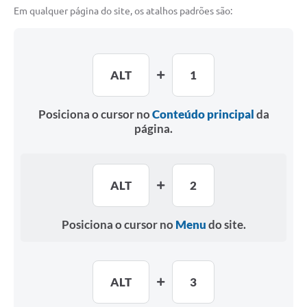
Em qualquer página do site, os atalhos padrões são:
Cadeia Integrada de Valor
Instrumentos de Gestão - SAÚDE
ALT
1
Recursos Liberados
Plano Estratégico
Posiciona o cursor no
Conteúdo principal
da
página.
Dados gerais e Obras
Empresa Inidônea
ALT
2
LGPD - Governo Digital
licenciamento ambiental
Posiciona o cursor no
Menu
do site.
Fale conosco
Perguntas e respostas frequentes
ALT
3