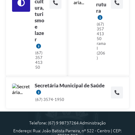
cult
rutu
ura,
ra
turi
smo
(67)
e
357
laze
413
r
50
rama
l
(67)
(206
357
)
413
50
Secretária Municipal de Saúde
(67) 3574-1950
Telefone: (67) 9 98737264 Administração
Endereço: Rua: João Batista Parreira, nº 522 - Centro | CEP: