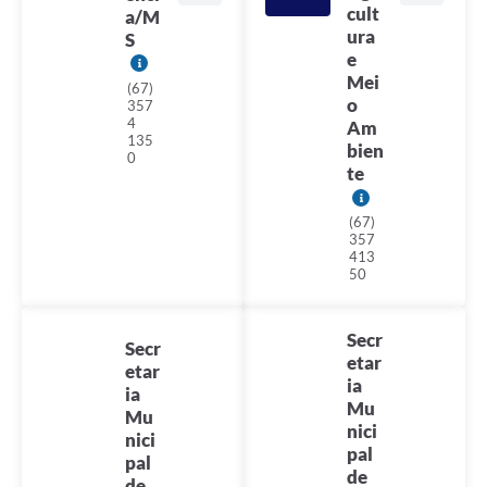
cult
a/M
ura
S
e
Mei
(67)
o
357
4
Am
135
bien
0
te
(67)
357
413
50
Secr
Secr
etar
etar
ia
ia
Mu
Mu
nici
nici
pal
pal
de
de