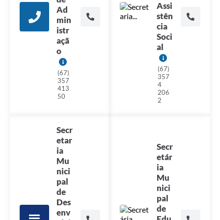
Assi
Ad
stên
min
cia
istr
Soci
açã
al
o
(67)
(67)
357
357
4
413
206
50
2
Secr
etar
Secr
ia
etár
Mu
ia
nici
Mu
pal
nici
de
pal
Des
de
env
Edu