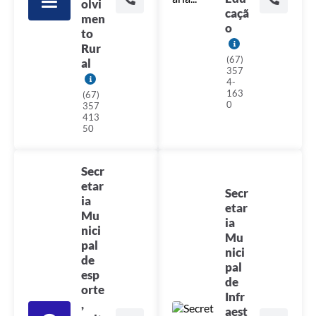
olvi
caçã
men
o
to
Rur
(67)
al
357
4-
163
(67)
0
357
413
50
Secr
etar
Secr
ia
etar
Mu
ia
nici
Mu
pal
nici
de
pal
esp
de
orte
Infr
,
aest