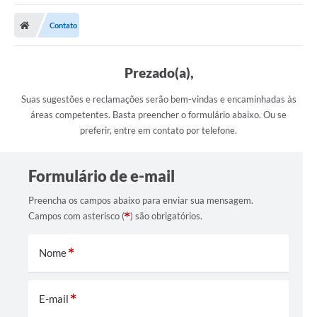
Poder Executivo
Contato
Transparência Pública
Notícias
Prezado(a),
Legislação
Suas sugestões e reclamações serão bem-vindas e encaminhadas às
áreas competentes. Basta preencher o formulário abaixo. Ou se
Diário Oficial
preferir, entre em contato por telefone.
Renuncia de Receita
Formulário de e-mail
Galeria de Fotos
Preencha os campos abaixo para enviar sua mensagem.
Cartas de Serviços
Campos com asterisco (
) são obrigatórios.
Divida Ativa
Nome
Programa de Estágio
PROCON
E-mail
Plano de Capacitação