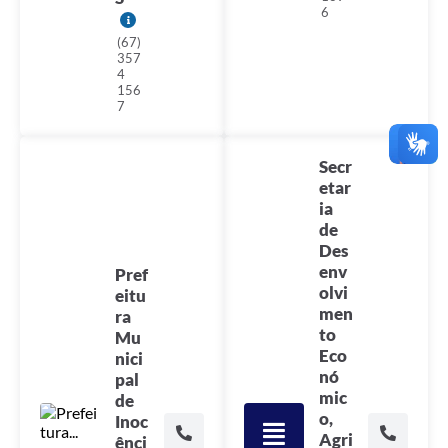
6
(67)
357
4
156
7
Secr
etar
ia
de
Des
env
Pref
olvi
eitu
men
ra
to
Mu
Eco
nici
nó
pal
mic
de
o,
Inoc
Agri
ênci