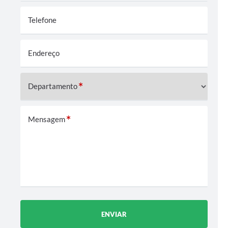
Cadeia Integrada de Valor
Telefone
Instrumentos de Gestão - SAÚDE
Endereço
Recursos Liberados
Plano Estratégico
Departamento
Dados gerais e Obras
Empresa Inidônea
Mensagem
LGPD - Governo Digital
licenciamento ambiental
Fale conosco
Perguntas e respostas frequentes
ENVIAR