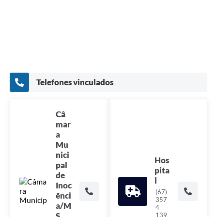
Telefones vinculados
Câ
mar
a
Mu
nici
Hos
pal
pita
de
l
Inoc
(67)
ênci
357
a/M
4
S
139