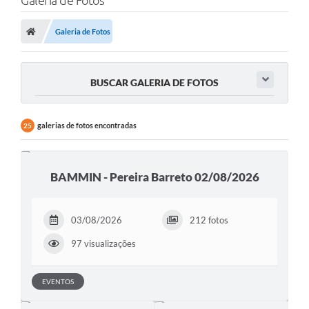
Galeria de Fotos
Poder Executivo
Galeria de Fotos
Transparência Pública
Notícias
BUSCAR GALERIA DE FOTOS
Legislação
Diário Oficial
galerias de fotos encontradas
25
Renuncia de Receita
Galeria de Fotos
BAMMIN - Pereira Barreto 02/08/2026
Cartas de Serviços
03/08/2026
212 fotos
Divida Ativa
97 visualizações
Programa de Estágio
PROCON
EVENTOS
Plano de Capacitação