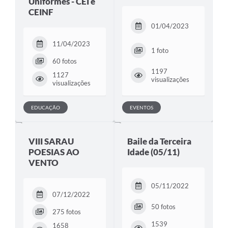
Uniformes - CEI e
CEINF
01/04/2023
11/04/2023
1 foto
60 fotos
1197
1127
visualizações
visualizações
EDUCAÇÃO
EVENTOS
VIII SARAU
Baile da Terceira
POESIAS AO
Idade (05/11)
VENTO
05/11/2022
07/12/2022
50 fotos
275 fotos
1539
1658