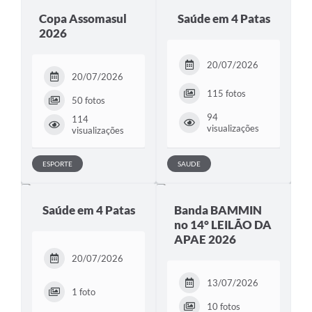
Copa Assomasul
Saúde em 4 Patas
Cadeia Integrada de Valor
2026
Instrumentos de Gestão - SAÚDE
20/07/2026
20/07/2026
Recursos Liberados
115 fotos
50 fotos
Plano Estratégico
94
114
visualizações
visualizações
Dados gerais e Obras
Empresa Inidônea
ESPORTE
SAUDE
LGPD - Governo Digital
Saúde em 4 Patas
Banda BAMMIN
licenciamento ambiental
no 14° LEILÃO DA
APAE 2026
Fale conosco
20/07/2026
Perguntas e respostas frequentes
13/07/2026
1 foto
10 fotos