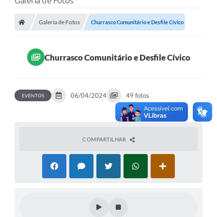
Galeria de Fotos
Poder Executivo
Galeria de Fotos
Churrasco Comunitário e Desfile Cívico
Transparência Pública
Notícias
Churrasco Comunitário e Desfile Cívico
Legislação
Diário Oficial
06/04/2024
49 fotos
EVENTOS
Renuncia de Receita
Galeria de Fotos
Cartas de Serviços
COMPARTILHAR
Divida Ativa
Programa de Estágio
PROCON
Plano de Capacitação