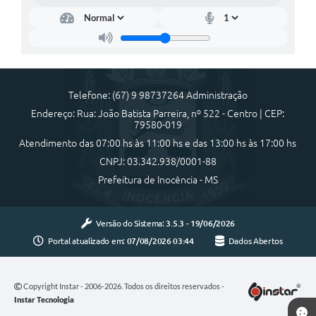
Cadeia Integrada de Valor
Instrumentos de Gestão - SAÚDE
Recursos Liberados
Telefone: (67) 9 98737264 Administração
Plano Estratégico
Endereço: Rua: João Batista Parreira, nº 522 - Centro | CEP:
79580-019
Dados gerais e Obras
Atendimento das 07:00 hs às 11:00 hs e das 13:00 hs às 17:00 hs
CNPJ: 03.342.938/0001-88
Empresa Inidônea
Prefeitura de Inocência - MS
LGPD - Governo Digital
licenciamento ambiental
Versão do Sistema:
3.5.3 - 19/06/2026
Portal atualizado em:
07/08/2026 03:44
Dados Abertos
Fale conosco
Perguntas e respostas frequentes
Copyright Instar - 2006-2026. Todos os direitos reservados -
Instar Tecnologia