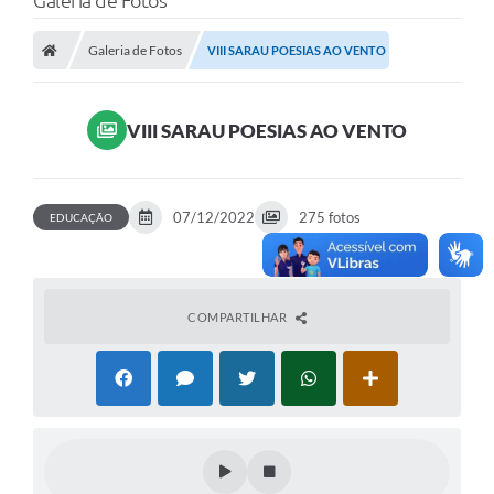
Galeria de Fotos
Poder Executivo
Galeria de Fotos
VIII SARAU POESIAS AO VENTO
Transparência Pública
Notícias
VIII SARAU POESIAS AO VENTO
Legislação
Diário Oficial
07/12/2022
275 fotos
EDUCAÇÃO
Renuncia de Receita
Galeria de Fotos
Cartas de Serviços
COMPARTILHAR
Divida Ativa
Programa de Estágio
PROCON
Plano de Capacitação