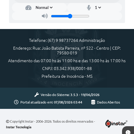
Cadeia Integrada de Valor
Instrumentos de Gestão - SAÚDE
Recursos Liberados
Telefone: (67) 9 98737264 Administração
Plano Estratégico
Endereço: Rua: João Batista Parreira, nº 522 - Centro | CEP:
79580-019
Dados gerais e Obras
Atendimento das 07:00 hs às 11:00 hs e das 13:00 hs às 17:00 hs
CNPJ: 03.342.938/0001-88
Empresa Inidônea
Prefeitura de Inocência - MS
LGPD - Governo Digital
licenciamento ambiental
Versão do Sistema:
3.5.3 - 19/06/2026
Portal atualizado em:
07/08/2026 03:44
Dados Abertos
Fale conosco
Perguntas e respostas frequentes
Copyright Instar - 2006-2026. Todos os direitos reservados -
Instar Tecnologia