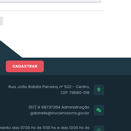
CADASTRAR
Rua: João Batista Parreira, nº 522 - Centro,
CEP: 79580-019
(67) 9 98737264 Administração
gabinete@inocencia.ms.gov.br
ento das 07:00 hs às 11:00 hs e das 13:00 hs às