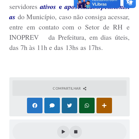
e
a
tivos
aposentados/pensionist
servidores
Cadeia Integrada de Valor
as
do Município, caso não consiga acessar,
Instrumentos de Gestão - SAÚDE
entre em contato com o Setor de RH e
Recursos Liberados
INOPREV da Prefeitura, em dias úteis,
das 7h às 11h e das 13hs as 17hs.
Plano Estratégico
Dados gerais e Obras
Empresa Inidônea
LGPD - Governo Digital
COMPARTILHAR
licenciamento ambiental
Fale conosco
Perguntas e respostas frequentes