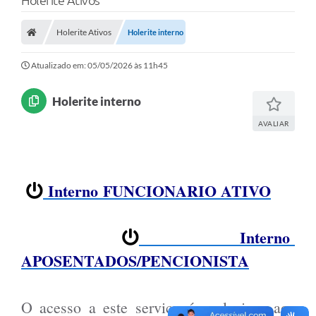
Holerite Ativos
Poder Executivo
Holerite Ativos
Holerite interno
Transparência Pública
Notícias
Atualizado em: 05/05/2026 às 11h45
Legislação
Holerite interno
Diário Oficial
AVALIAR
Renuncia de Receita
Galeria de Fotos
Interno
FUNCIONARIO ATIVO
Cartas de Serviços
Divida Ativa
I
nterno
APOSENTADOS/PENCIONISTA
Programa de Estágio
PROCON
O acesso a este serviço é exclusivos aos
Plano de Capacitação