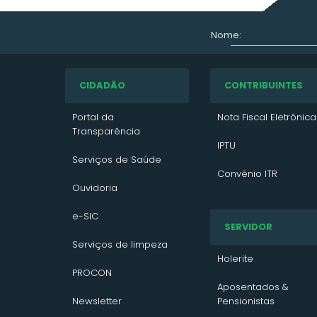
Nome:
CIDADÃO
CONTRIBUINTES
Portal da
Nota Fiscal Eletrônica
Transparência
IPTU
Serviços de Saúde
Convênio ITR
Ouvidoria
VTN 2026
e-SIC
SERVIDOR
VTN 2025
Serviços de limpeza
VTN 2024
Holerite
PROCON
Contato/Solicitação
Aposentados &
Newsletter
Pensionistas