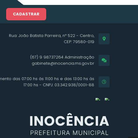
CADASTRAR
Rua: João Batista Parreira, nº 522 - Centro,
CEP: 79580-019
(67) 9 98737264 Administração
gabinete@inocencia.ms.gov.br
ento das 07:00 hs às 11:00 hs e das 13:00 hs às
17:00 hs - CNPJ: 03.342.938/0001-88