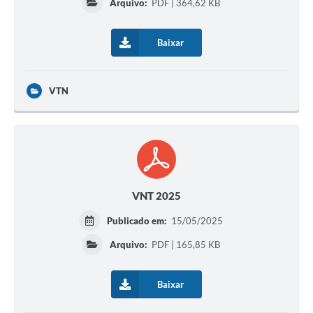
Arquivo:
PDF | 364,62 KB
Cadeia Integrada de Valor
Baixar
Instrumentos de Gestão - SAÚDE
Recursos Liberados
VTN
Plano Estratégico
Dados gerais e Obras
Empresa Inidônea
LGPD - Governo Digital
VNT 2025
licenciamento ambiental
Publicado em:
15/05/2025
Fale conosco
Arquivo:
PDF | 165,85 KB
Perguntas e respostas frequentes
Baixar