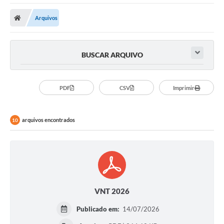
Poder Executivo
Arquivos
Transparência Pública
Notícias
BUSCAR ARQUIVO
Legislação
Diário Oficial
PDF
CSV
Imprimir
Renuncia de Receita
arquivos encontrados
10
Galeria de Fotos
Cartas de Serviços
Divida Ativa
Programa de Estágio
VNT 2026
PROCON
Publicado em:
14/07/2026
Plano de Capacitação