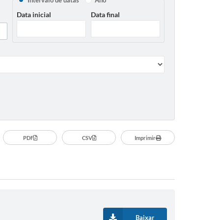
Intervalo de datas
Ano
Data inicial
Data final
PDF
CSV
Imprimir
Baixar