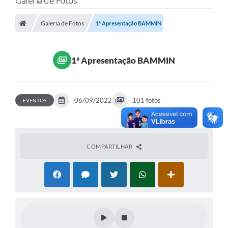
Galeria de Fotos
Poder Executivo
Galeria de Fotos
1ª Apresentação BAMMIN
Transparência Pública
Notícias
1ª Apresentação BAMMIN
Legislação
Diário Oficial
06/09/2022
101 fotos
EVENTOS
Renuncia de Receita
Galeria de Fotos
Cartas de Serviços
COMPARTILHAR
Divida Ativa
Programa de Estágio
PROCON
Plano de Capacitação