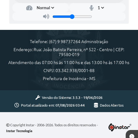
Cadeia Integrada de Valor
Instrumentos de Gestão - SAÚDE
Recursos Liberados
Telefone: (67) 9 98737264 Administração
Plano Estratégico
Endereço: Rua: João Batista Parreira, nº 522 - Centro | CEP:
79580-019
Dados gerais e Obras
Atendimento das 07:00 hs às 11:00 hs e das 13:00 hs às 17:00 hs
CNPJ: 03.342.938/0001-88
Empresa Inidônea
Prefeitura de Inocência - MS
LGPD - Governo Digital
licenciamento ambiental
Versão do Sistema:
3.5.3 - 19/06/2026
Portal atualizado em:
07/08/2026 03:44
Dados Abertos
Fale conosco
Perguntas e respostas frequentes
Copyright Instar - 2006-2026. Todos os direitos reservados -
Instar Tecnologia