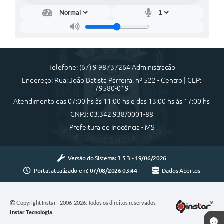
Cadeia Integrada de Valor
Instrumentos de Gestão - SAÚDE
Recursos Liberados
Telefone: (67) 9 98737264 Administração
Plano Estratégico
Endereço: Rua: João Batista Parreira, nº 522 - Centro | CEP:
79580-019
Dados gerais e Obras
Atendimento das 07:00 hs às 11:00 hs e das 13:00 hs às 17:00 hs
CNPJ: 03.342.938/0001-88
Empresa Inidônea
Prefeitura de Inocência - MS
LGPD - Governo Digital
licenciamento ambiental
Versão do Sistema:
3.5.3 - 19/06/2026
Portal atualizado em:
07/08/2026 03:44
Dados Abertos
Fale conosco
Perguntas e respostas frequentes
Copyright Instar - 2006-2026. Todos os direitos reservados -
Instar Tecnologia