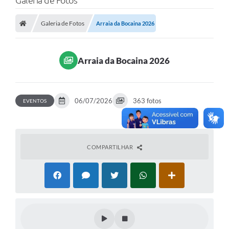
Galeria de Fotos
Poder Executivo
Galeria de Fotos
Arraia da Bocaina 2026
Transparência Pública
Notícias
Arraia da Bocaina 2026
Legislação
Diário Oficial
06/07/2026
363 fotos
EVENTOS
Renuncia de Receita
Galeria de Fotos
Cartas de Serviços
COMPARTILHAR
Divida Ativa
Programa de Estágio
PROCON
Plano de Capacitação