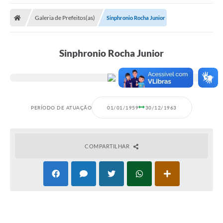
Poder Executivo
Galeria de Prefeitos(as)
Sinphronio Rocha Junior
Transparência Pública
Notícias
Sinphronio Rocha Junior
Legislação
Diário Oficial
Renuncia de Receita
PERÍODO DE ATUAÇÃO
01/01/1959
30/12/1963
Galeria de Fotos
Cartas de Serviços
COMPARTILHAR
Divida Ativa
Programa de Estágio
PROCON
Plano de Capacitação