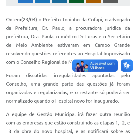
Cadeia Integrada de Valor
Ontem(23/04) o Prefeito Toninho da Cofapi, o advogado
Instrumentos de Gestão - SAÚDE
da Prefeitura, Dr. Paulo, a procuradora jurídica da
Recursos Liberados
prefeitura, Dra. Paula, o médico Dr Lucas e o Secretário
de Meio Ambiente estiveram em Campo Grande
Plano Estratégico
resolvendo questões referentes ao Hospital Improvisado
Dados gerais e Obras
com o Conselho Regional de Medicina.
Empresa Inidônea
Foram discutidas irregularidades apontadas pelo
LGPD - Governo Digital
Conselho, uma grande parte das questões já foram
organizadas e regularizadas, e o restante só poderá ser
licenciamento ambiental
normalizado quando o Hospital novo for inaugurado.
Fale conosco
A equipe de Gestão Municipal irá fazer outra reunião
Perguntas e respostas frequentes
com as empresas que estão construindo as etapas 1, 2, e
3 da obra do novo hospital, e as notificará sobre as