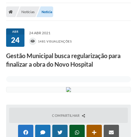
Poder Executivo
Notícias
Notícia
Transparência Pública
Notícias
ABR
24 ABR 2021
24
Legislação
1481 VISUALIZAÇÕES
Diário Oficial
Gestão Municipal busca regularização para
finalizar a obra do Novo Hospital
Renuncia de Receita
Galeria de Fotos
Cartas de Serviços
Divida Ativa
Programa de Estágio
COMPARTILHAR
PROCON
Plano de Capacitação