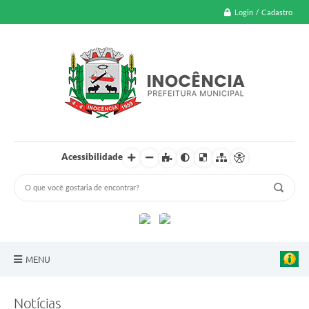
Login / Cadastro
Acessibilidade
MENU
A Nossa Cidade
Notícias