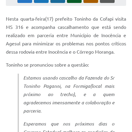
Cadeia Integrada de Valor
Nesta quarta-feira(17) prefeito Toninho da Cofapi visita
Instrumentos de Gestão - SAÚDE
MS 316 e acompanha cascalhamento que está sendo
Recursos Liberados
realizado em parceria entre Município de Inocência e
Agesul para minimizar os problemas nos pontos críticos
Plano Estratégico
dessa rodovia entre Inocência e o Córrego Moranga.
Dados gerais e Obras
Toninho se pronunciou sobre a questão:
Empresa Inidônea
Estamos usando cascalho da Fazenda do Sr
LGPD - Governo Digital
Toninho Paganni, na Formiga(local mais
licenciamento ambiental
próximo ao trecho), e a quem
Fale conosco
agradecemos imensamente a colaboração e
parceria.
Perguntas e respostas frequentes
Esperamos que nos próximos dias o