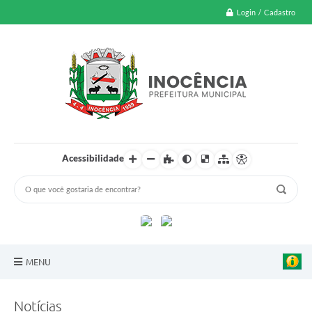
Login / Cadastro
Acessibilidade
MENU
A Nossa Cidade
Notícias