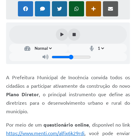
Cadeia Integrada de Valor
Instrumentos de Gestão - SAÚDE
Recursos Liberados
Plano Estratégico
Dados gerais e Obras
Empresa Inidônea
A Prefeitura Municipal de Inocência convida todos os
LGPD - Governo Digital
cidadãos a participar ativamente da construção do novo
licenciamento ambiental
Plano Diretor
, o principal instrumento que define as
diretrizes para o desenvolvimento urbano e rural do
Fale conosco
município.
Perguntas e respostas frequentes
Por meio de um
questionário online
, disponível no link
https://www.menti.com/alfix6k29rdi
, você pode enviar