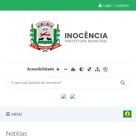
Login / Cadastro
Acessibilidade
MENU
A Nossa Cidade
Notícias