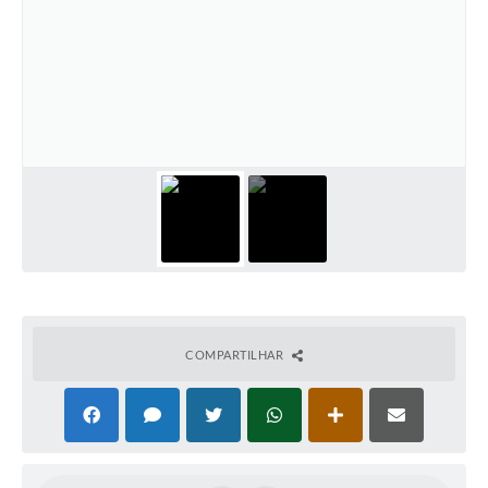
Cadeia Integrada de Valor
Instrumentos de Gestão - SAÚDE
Recursos Liberados
Plano Estratégico
Dados gerais e Obras
Empresa Inidônea
LGPD - Governo Digital
licenciamento ambiental
COMPARTILHAR
Fale conosco
Perguntas e respostas frequentes