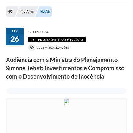
Poder Executivo
Notícias
Notícia
Transparência Pública
Notícias
FEV
26 FEV 2024
26
Legislação
PLANEJAMENTO E FINANÇAS
1053 VISUALIZAÇÕES
Diário Oficial
Audiência com a Ministra do Planejamento
Renuncia de Receita
Simone Tebet: Investimentos e Compromisso
Galeria de Fotos
com o Desenvolvimento de Inocência
Cartas de Serviços
Divida Ativa
Programa de Estágio
PROCON
Plano de Capacitação