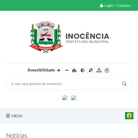
Login / Cadastro
Acessibilidade
MENU
A Nossa Cidade
Notícias