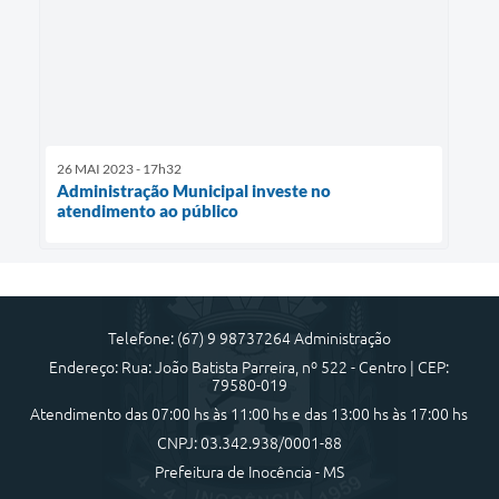
26 MAI 2023 - 17h32
Administração Municipal investe no
atendimento ao público
Telefone: (67) 9 98737264 Administração
Endereço: Rua: João Batista Parreira, nº 522 - Centro | CEP:
79580-019
Atendimento das 07:00 hs às 11:00 hs e das 13:00 hs às 17:00 hs
CNPJ: 03.342.938/0001-88
Prefeitura de Inocência - MS