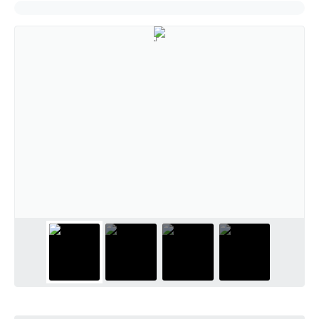
Cadeia Integrada de Valor
Instrumentos de Gestão - SAÚDE
Recursos Liberados
Plano Estratégico
Dados gerais e Obras
Empresa Inidônea
LGPD - Governo Digital
licenciamento ambiental
Fale conosco
Perguntas e respostas frequentes