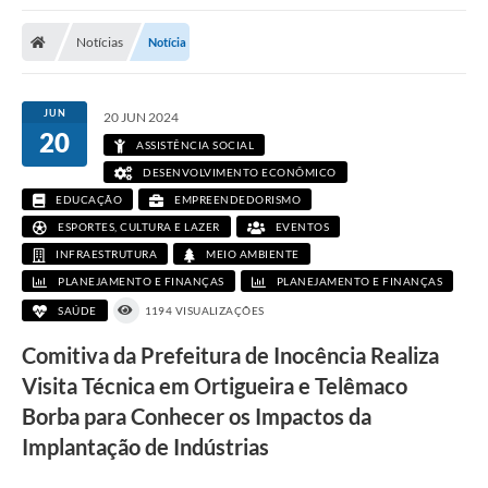
Poder Executivo
Notícias
Notícia
Transparência Pública
Notícias
JUN
20 JUN 2024
20
Legislação
ASSISTÊNCIA SOCIAL
DESENVOLVIMENTO ECONÔMICO
Diário Oficial
EDUCAÇÃO
EMPREENDEDORISMO
Renuncia de Receita
ESPORTES, CULTURA E LAZER
EVENTOS
INFRAESTRUTURA
MEIO AMBIENTE
Galeria de Fotos
PLANEJAMENTO E FINANÇAS
PLANEJAMENTO E FINANÇAS
SAÚDE
1194 VISUALIZAÇÕES
Cartas de Serviços
Comitiva da Prefeitura de Inocência Realiza
Divida Ativa
Visita Técnica em Ortigueira e Telêmaco
Programa de Estágio
Borba para Conhecer os Impactos da
PROCON
Implantação de Indústrias
Plano de Capacitação