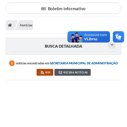
Poder Executivo
Boletim informativo
Transparência Pública
Notícias
Notícias
Legislação
BUSCA DETALHADA
Diário Oficial
Renuncia de Receita
notícias encontradas em
SECRETARIA MUNICIPAL DE ADMINISTRAÇÃO
0
Galeria de Fotos
RSS
RECEBA NOTÍCIAS
Cartas de Serviços
Divida Ativa
Programa de Estágio
PROCON
Plano de Capacitação