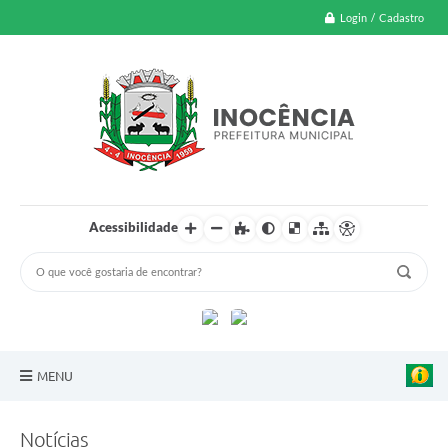
Login / Cadastro
Acessibilidade
MENU
A Nossa Cidade
Notícias