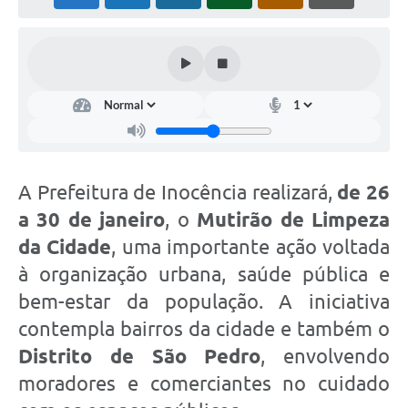
Cadeia Integrada de Valor
Instrumentos de Gestão - SAÚDE
Recursos Liberados
Plano Estratégico
Dados gerais e Obras
A Prefeitura de Inocência realizará,
de 26
Empresa Inidônea
a 30 de janeiro
, o
Mutirão de Limpeza
da Cidade
, uma importante ação voltada
LGPD - Governo Digital
à organização urbana, saúde pública e
licenciamento ambiental
bem-estar da população. A iniciativa
Fale conosco
contempla bairros da cidade e também o
Perguntas e respostas frequentes
Distrito de São Pedro
, envolvendo
moradores e comerciantes no cuidado