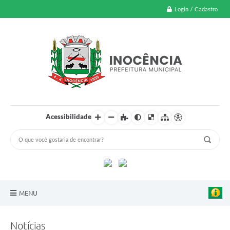
Login / Cadastro
Acessibilidade
MENU
A Nossa Cidade
Notícias