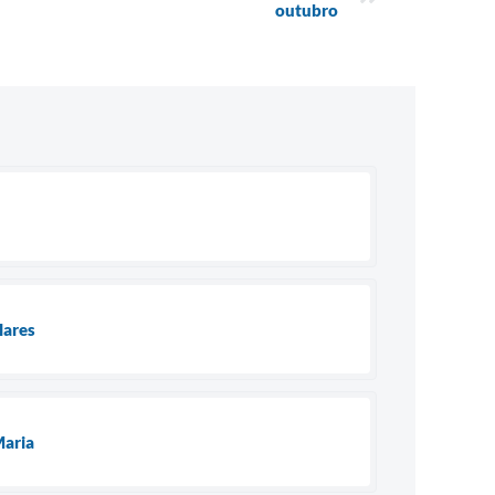
outubro
lares
Maria