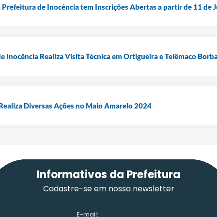
Prefeitura de Inocência tem Inscrições Abertas a partir de 11 de 
de Inocência Realiza Visita Técnica em Ortigueira e Telêmaco Bor
Realiza Diversas Ações no Maio Amarelo 2024
Informativos da Prefeitura
Cadastre-se em nossa newsletter
E-mail: