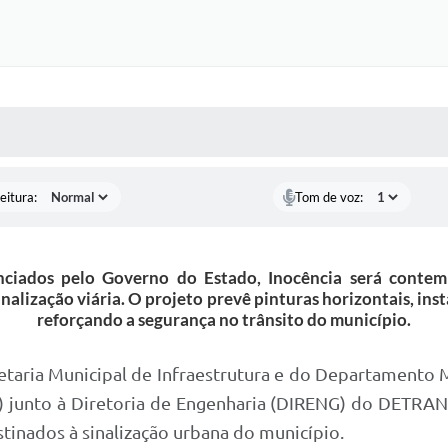
 MÍDIAS
RECEBA NOTÍCIAS
eitura:
Tom de voz:
nciados pelo Governo do Estado, Inocência será cont
ização viária. O projeto prevê pinturas horizontais, insta
reforçando a segurança no trânsito do município.
retaria Municipal de Infraestrutura e do Departament
10) junto à Diretoria de Engenharia (DIRENG) do DETRA
stinados à sinalização urbana do município.