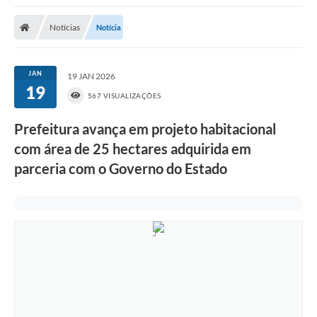
Poder Executivo
Notícias
Notícia
Transparência Pública
Notícias
JAN
19 JAN 2026
19
Legislação
567 VISUALIZAÇÕES
Diário Oficial
Prefeitura avança em projeto habitacional
com área de 25 hectares adquirida em
Renuncia de Receita
parceria com o Governo do Estado
Galeria de Fotos
Cartas de Serviços
Divida Ativa
Programa de Estágio
PROCON
Plano de Capacitação