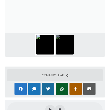
Cadeia Integrada de Valor
Instrumentos de Gestão - SAÚDE
Recursos Liberados
Plano Estratégico
Dados gerais e Obras
Empresa Inidônea
LGPD - Governo Digital
COMPARTILHAR
licenciamento ambiental
Fale conosco
Perguntas e respostas frequentes