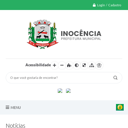
Login / Cadastro
Acessibilidade
MENU
A Nossa Cidade
Notícias