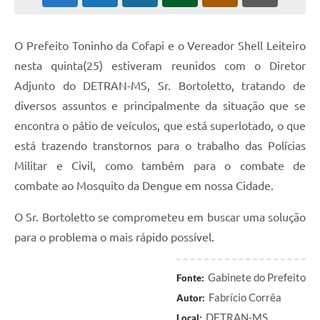
Cadeia Integrada de Valor
O Prefeito Toninho da Cofapi e o Vereador Shell Leiteiro
Instrumentos de Gestão - SAÚDE
nesta quinta(25) estiveram reunidos com o Diretor
Recursos Liberados
Adjunto do DETRAN-MS, Sr. Bortoletto, tratando de
diversos assuntos e principalmente da situação que se
Plano Estratégico
encontra o pátio de veículos, que está superlotado, o que
Dados gerais e Obras
está trazendo transtornos para o trabalho das Polícias
Empresa Inidônea
Militar e Civil, como também para o combate de
combate ao Mosquito da Dengue em nossa Cidade.
LGPD - Governo Digital
O Sr. Bortoletto se comprometeu em buscar uma solução
licenciamento ambiental
para o problema o mais rápido possível.
Fale conosco
Perguntas e respostas frequentes
Gabinete do Prefeito
Fonte:
Fabrício Corrêa
Autor:
DETRAN-MS
Local: