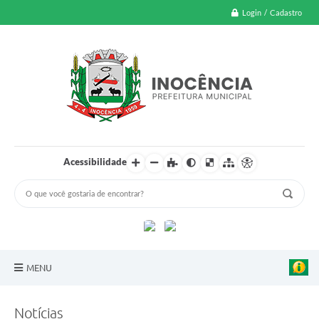
Login / Cadastro
Acessibilidade
MENU
A Nossa Cidade
Notícias