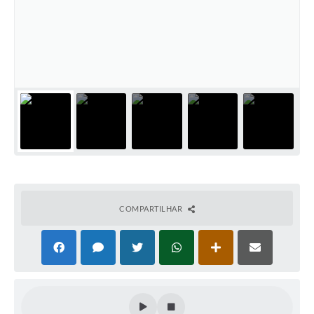
Cadeia Integrada de Valor
Instrumentos de Gestão - SAÚDE
Recursos Liberados
Plano Estratégico
Dados gerais e Obras
Empresa Inidônea
LGPD - Governo Digital
COMPARTILHAR
licenciamento ambiental
Fale conosco
Perguntas e respostas frequentes