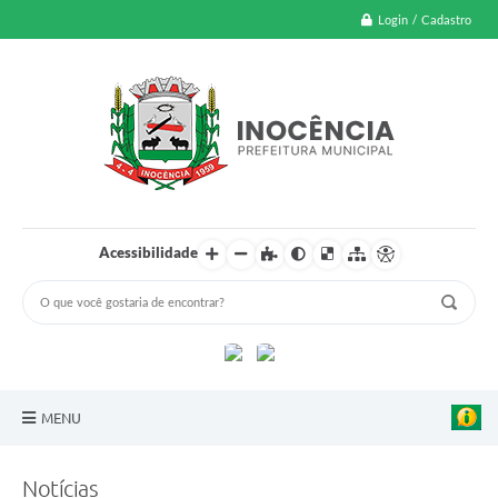
Login / Cadastro
Acessibilidade
MENU
A Nossa Cidade
Notícias