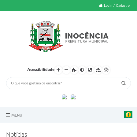
Login / Cadastro
Acessibilidade
MENU
A Nossa Cidade
Notícias