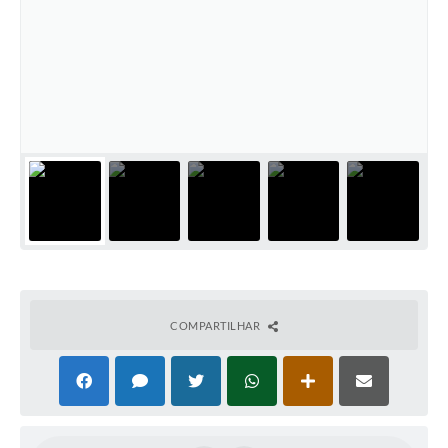
Cadeia Integrada de Valor
Instrumentos de Gestão - SAÚDE
Recursos Liberados
Plano Estratégico
Dados gerais e Obras
Empresa Inidônea
LGPD - Governo Digital
licenciamento ambiental
COMPARTILHAR
Fale conosco
Perguntas e respostas frequentes