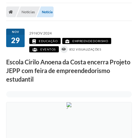
Poder Executivo
Notícias
Notícia
Transparência Pública
Notícias
NOV
29 NOV 2024
29
Legislação
EDUCAÇÃO
EMPREENDEDORISMO
EVENTOS
852 VISUALIZAÇÕES
Diário Oficial
Escola Cirilo Anoena da Costa encerra Projeto
Renuncia de Receita
JEPP com feira de empreendedorismo
Galeria de Fotos
estudantil
Cartas de Serviços
Divida Ativa
Programa de Estágio
PROCON
Plano de Capacitação