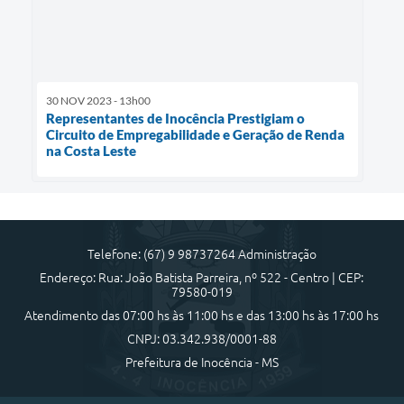
30 NOV 2023 - 13h00
Representantes de Inocência Prestigiam o
Circuito de Empregabilidade e Geração de Renda
na Costa Leste
Telefone: (67) 9 98737264 Administração
Endereço: Rua: João Batista Parreira, nº 522 - Centro | CEP:
79580-019
Atendimento das 07:00 hs às 11:00 hs e das 13:00 hs às 17:00 hs
CNPJ: 03.342.938/0001-88
Prefeitura de Inocência - MS