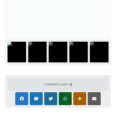
Cadeia Integrada de Valor
Instrumentos de Gestão - SAÚDE
Recursos Liberados
Plano Estratégico
Dados gerais e Obras
Empresa Inidônea
LGPD - Governo Digital
licenciamento ambiental
COMPARTILHAR
Fale conosco
Perguntas e respostas frequentes