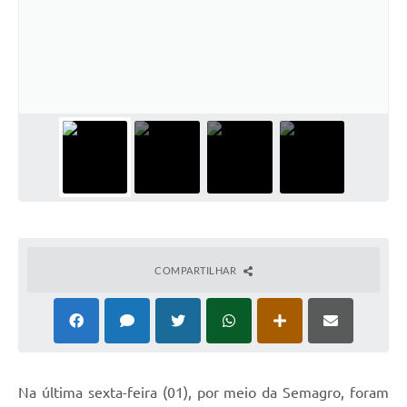
Cadeia Integrada de Valor
Instrumentos de Gestão - SAÚDE
Recursos Liberados
Plano Estratégico
Dados gerais e Obras
Empresa Inidônea
LGPD - Governo Digital
COMPARTILHAR
licenciamento ambiental
Fale conosco
Perguntas e respostas frequentes
Na última sexta-feira (01), por meio da Semagro, foram