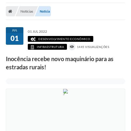
Poder Executivo
Notícias
Notícia
Transparência Pública
Notícias
JUL
01 JUL 2022
01
Legislação
DESENVOLVIMENTO ECONÔMICO
INFRAESTRUTURA
1445 VISUALIZAÇÕES
Diário Oficial
Inocência recebe novo maquinário para as
Renuncia de Receita
estradas rurais!
Galeria de Fotos
Cartas de Serviços
Divida Ativa
Programa de Estágio
PROCON
Plano de Capacitação