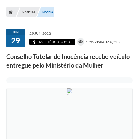
Poder Executivo
Notícias
Notícia
Transparência Pública
Notícias
JUN
29 JUN 2022
29
Legislação
ASSISTÊNCIA SOCIAL
1996 VISUALIZAÇÕES
Diário Oficial
Conselho Tutelar de Inocência recebe veículo
entregue pelo Ministério da Mulher
Renuncia de Receita
Galeria de Fotos
Cartas de Serviços
Divida Ativa
Programa de Estágio
PROCON
Plano de Capacitação