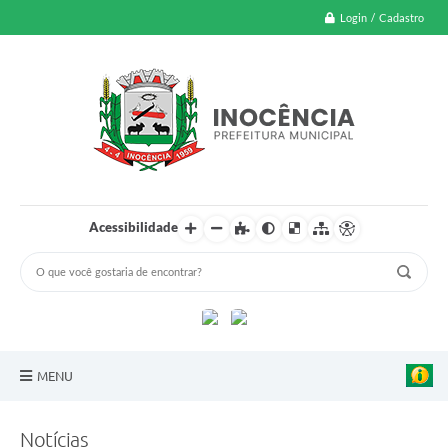
Login / Cadastro
Acessibilidade
MENU
A Nossa Cidade
Notícias