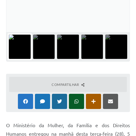
Cadeia Integrada de Valor
Instrumentos de Gestão - SAÚDE
Recursos Liberados
Plano Estratégico
Dados gerais e Obras
Empresa Inidônea
LGPD - Governo Digital
COMPARTILHAR
licenciamento ambiental
Fale conosco
Perguntas e respostas frequentes
O Ministério da Mulher, da Família e dos Direitos
Humanos entregou na manhã desta terça-feira (28), 5