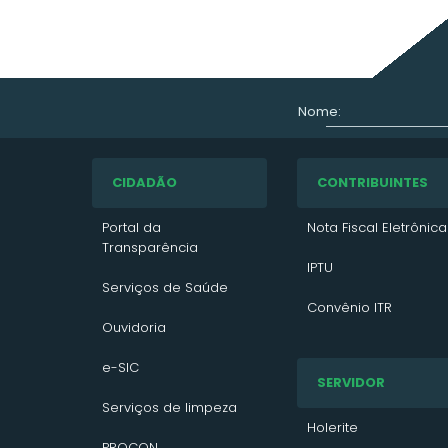
Nome:
CIDADÃO
CONTRIBUINTES
Portal da
Nota Fiscal Eletrônica
Transparência
IPTU
Serviços de Saúde
Convênio ITR
Ouvidoria
VTN 2026
e-SIC
SERVIDOR
VTN 2025
Serviços de limpeza
VTN 2024
Holerite
PROCON