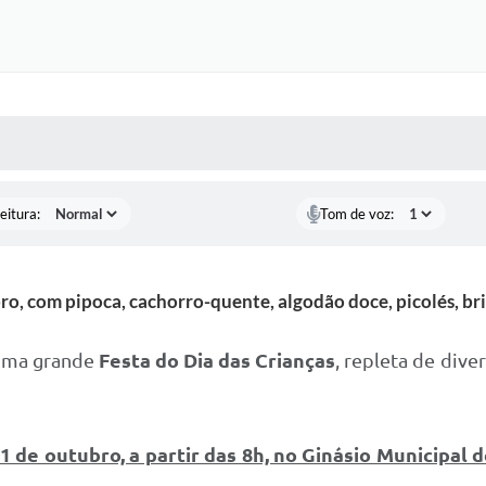
 MÍDIAS
RECEBA NOTÍCIAS
eitura:
Tom de voz:
ro, com pipoca, cachorro-quente, algodão doce, picolés, bri
 uma grande
Festa do Dia das Crianças
, repleta de div
1 de outubro, a partir das 8h, no Ginásio Municipal de