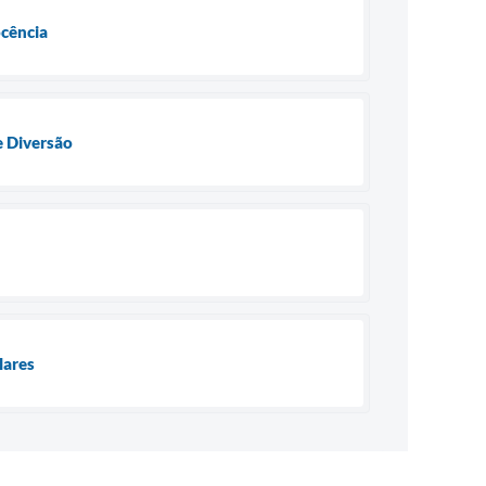
ocência
e Diversão
lares