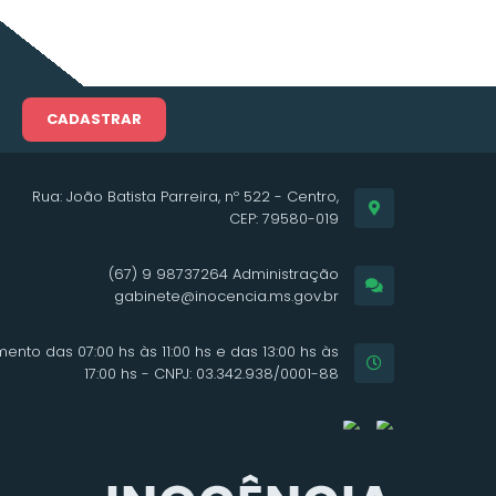
CADASTRAR
Rua: João Batista Parreira, nº 522 - Centro,
CEP: 79580-019
(67) 9 98737264 Administração
gabinete@inocencia.ms.gov.br
ento das 07:00 hs às 11:00 hs e das 13:00 hs às
17:00 hs - CNPJ: 03.342.938/0001-88