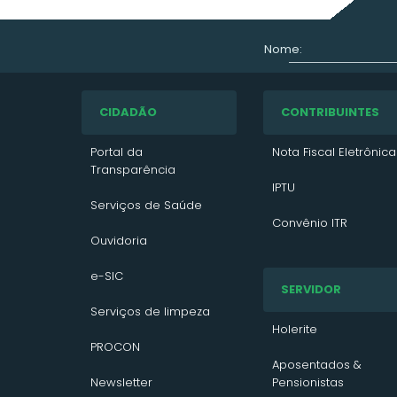
Nome:
CIDADÃO
CONTRIBUINTES
Portal da
Nota Fiscal Eletrônica
Transparência
IPTU
Serviços de Saúde
Convênio ITR
Ouvidoria
VTN 2026
e-SIC
SERVIDOR
VTN 2025
Serviços de limpeza
VTN 2024
Holerite
PROCON
Contato/Solicitação
Aposentados &
Newsletter
Pensionistas