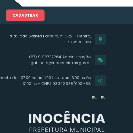
CADASTRAR
Rua: João Batista Parreira, nº 522 - Centro,
CEP: 79580-019
(67) 9 98737264 Administração
gabinete@inocencia.ms.gov.br
ento das 07:00 hs às 11:00 hs e das 13:00 hs às
17:00 hs - CNPJ: 03.342.938/0001-88