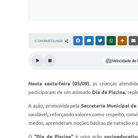
COMPARTILHAR
FACEBOOK
MESSENGER
TWITTER
WHATSAPP
OUTRAS
Velocidade de l
Nesta sexta-feira (05/09)
, as crianças atendi
participaram de um animado
Dia de Piscina
, repl
A ação, promovida pela
Secretaria Municipal de
saudável, reforçando valores como respeito, convi
medos, aprenderam noções básicas de natação e p
O
"Dia de Piscina"
é uma ação
socioeducativ