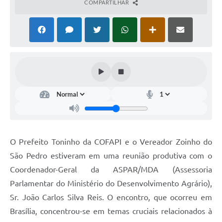
COMPARTILHAR
Cadeia Integrada de Valor
Instrumentos de Gestão - SAÚDE
Recursos Liberados
Plano Estratégico
Dados gerais e Obras
Empresa Inidônea
LGPD - Governo Digital
O Prefeito Toninho da COFAPI e o Vereador Zoinho do
licenciamento ambiental
São Pedro estiveram em uma reunião produtiva com o
Coordenador-Geral da ASPAR/MDA (Assessoria
Fale conosco
Parlamentar do Ministério do Desenvolvimento Agrário),
Perguntas e respostas frequentes
Sr. João Carlos Silva Reis. O encontro, que ocorreu em
Brasília, concentrou-se em temas cruciais relacionados à