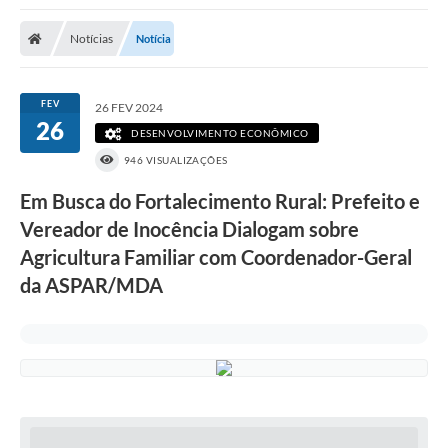
Poder Executivo
Notícias
Notícia
Transparência Pública
Notícias
FEV
26 FEV 2024
26
Legislação
DESENVOLVIMENTO ECONÔMICO
946 VISUALIZAÇÕES
Diário Oficial
Em Busca do Fortalecimento Rural: Prefeito e
Renuncia de Receita
Vereador de Inocência Dialogam sobre
Galeria de Fotos
Agricultura Familiar com Coordenador-Geral
da ASPAR/MDA
Cartas de Serviços
Divida Ativa
Programa de Estágio
PROCON
Plano de Capacitação