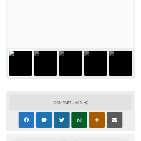
Cadeia Integrada de Valor
Instrumentos de Gestão - SAÚDE
Recursos Liberados
Plano Estratégico
Dados gerais e Obras
Empresa Inidônea
LGPD - Governo Digital
licenciamento ambiental
COMPARTILHAR
Fale conosco
Perguntas e respostas frequentes