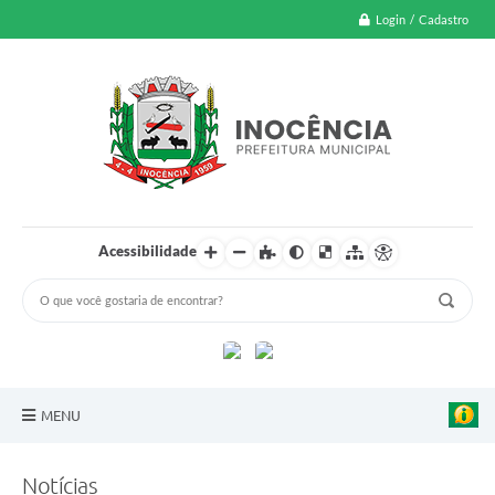
Login / Cadastro
Acessibilidade
MENU
A Nossa Cidade
Notícias