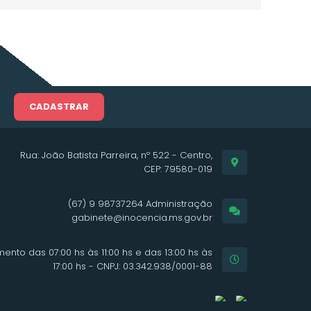
CADASTRAR
Rua: João Batista Parreira, nº 522 - Centro,
CEP: 79580-019
(67) 9 98737264 Administração
gabinete@inocencia.ms.gov.br
ento das 07:00 hs às 11:00 hs e das 13:00 hs às
17:00 hs - CNPJ: 03.342.938/0001-88