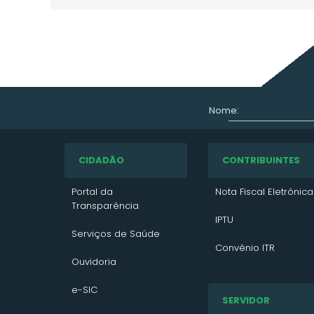
Nome:
CIDADÃO
CONTRIBUINTES
Portal da
Nota Fiscal Eletrônica
Transparência
IPTU
Serviços de Saúde
Convênio ITR
Ouvidoria
VTN 2026
e-SIC
SERVIDOR
VTN 2025