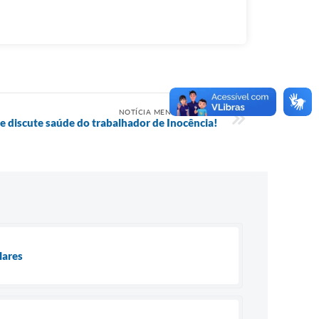
NOTÍCIA MENOS RECENTE
e discute saúde do trabalhador de Inocência!
lares