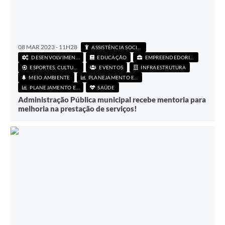
08 MAR 2023 - 11H28
ASSISTÊNCIA SOCIAL
DESENVOLVIMENTO ECONÔMICO
EDUCAÇÃO
EMPREENDEDORISMO
ESPORTES, CULTURA E LAZER
EVENTOS
INFRAESTRUTURA
MEIO AMBIENTE
PLANEJAMENTO E FINANÇAS
PLANEJAMENTO E FINANÇAS
SAÚDE
Administração Pública municipal recebe mentoria para
melhoria na prestação de serviços!