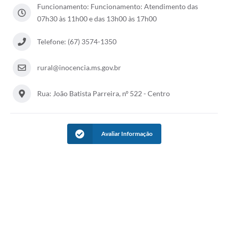
Funcionamento: Funcionamento: Atendimento das
Cadeia Integrada de Valor
07h30 às 11h00 e das 13h00 às 17h00
Instrumentos de Gestão - SAÚDE
Telefone: (67) 3574-1350
Recursos Liberados
rural@inocencia.ms.gov.br
Plano Estratégico
Rua: João Batista Parreira, nº 522 - Centro
Dados gerais e Obras
Empresa Inidônea
Avaliar Informação
LGPD - Governo Digital
licenciamento ambiental
Fale conosco
Perguntas e respostas frequentes