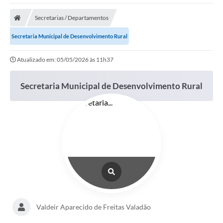
Poder Executivo
Secretarias / Departamentos
Transparência Pública
Secretaria Municipal de Desenvolvimento Rural
Notícias
Atualizado em: 05/05/2026 às 11h37
Legislação
Secretaria Municipal de Desenvolvimento Rural
Diário Oficial
Renuncia de Receita
Galeria de Fotos
Cartas de Serviços
Divida Ativa
Programa de Estágio
PROCON
Valdeir Aparecido de Freitas Valadão
Plano de Capacitação