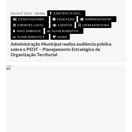
20 OUT 2022 - 18H06
ASSISTÊNCIA SOCIAL
DESENVOLVIMENTO ECONÔMICO
EDUCAÇÃO
EMPREENDEDORISMO
ESPORTES, CULTURA E LAZER
EVENTOS
INFRAESTRUTURA
MEIO AMBIENTE
PLANEJAMENTO E FINANÇAS
PLANEJAMENTO E FINANÇAS
SAÚDE
Administração Municipal realiza audiência pública
sobre o PEOT – Planejamento Estratégico de
Organização Territorial