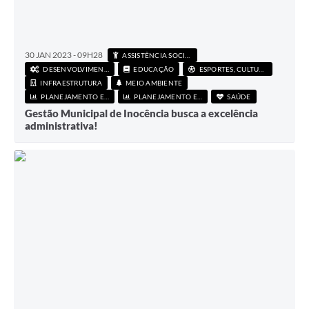
30 JAN 2023 - 09H28
ASSISTÊNCIA SOCIAL
DESENVOLVIMENTO ECONÔMICO
EDUCAÇÃO
ESPORTES, CULTURA E LAZER
INFRAESTRUTURA
MEIO AMBIENTE
PLANEJAMENTO E FINANÇAS
PLANEJAMENTO E FINANÇAS
SAÚDE
Gestão Municipal de Inocência busca a excelência
administrativa!