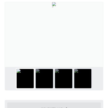
Cadeia Integrada de Valor
Instrumentos de Gestão - SAÚDE
Recursos Liberados
Plano Estratégico
Dados gerais e Obras
Empresa Inidônea
LGPD - Governo Digital
licenciamento ambiental
Fale conosco
Perguntas e respostas frequentes