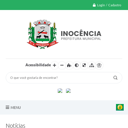
Login / Cadastro
Acessibilidade
MENU
A Nossa Cidade
Notícias