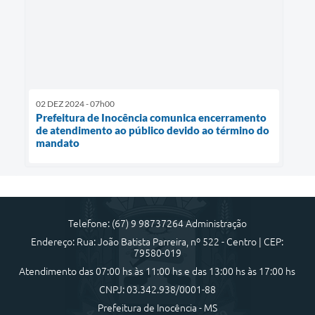
02 DEZ 2024 - 07h00
Prefeitura de Inocência comunica encerramento
de atendimento ao público devido ao término do
mandato
Telefone: (67) 9 98737264 Administração
Endereço: Rua: João Batista Parreira, nº 522 - Centro | CEP:
79580-019
Atendimento das 07:00 hs às 11:00 hs e das 13:00 hs às 17:00 hs
CNPJ: 03.342.938/0001-88
Prefeitura de Inocência - MS