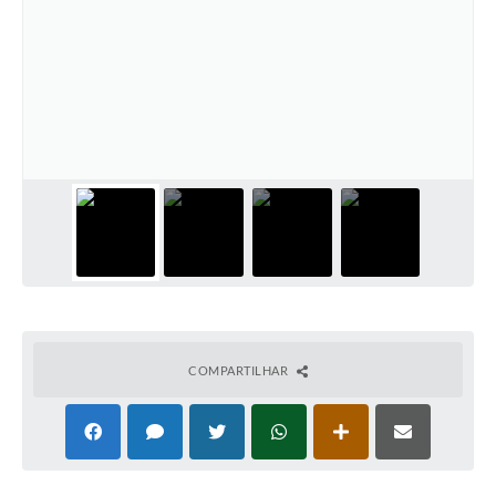
Cadeia Integrada de Valor
Instrumentos de Gestão - SAÚDE
Recursos Liberados
Plano Estratégico
Dados gerais e Obras
Empresa Inidônea
LGPD - Governo Digital
licenciamento ambiental
COMPARTILHAR
Fale conosco
Perguntas e respostas frequentes