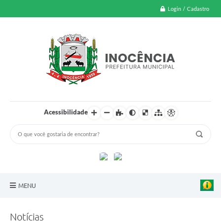
Login / Cadastro
Acessibilidade
MENU
A Nossa Cidade
Notícias