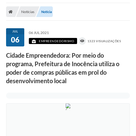
Poder Executivo
Notícias
Notícia
Transparência Pública
Notícias
JUL
06 JUL 2021
06
Legislação
EMPREENDEDORISMO
1323 VISUALIZAÇÕES
Diário Oficial
Cidade Empreendedora: Por meio do
programa, Prefeitura de Inocência utiliza o
Renuncia de Receita
poder de compras públicas em prol do
Galeria de Fotos
desenvolvimento local
Cartas de Serviços
Divida Ativa
Programa de Estágio
PROCON
Plano de Capacitação