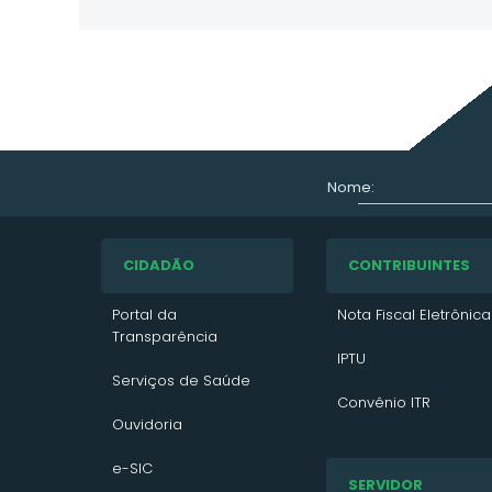
Nome:
CIDADÃO
CONTRIBUINTES
Portal da
Nota Fiscal Eletrônica
Transparência
IPTU
Serviços de Saúde
Convênio ITR
Ouvidoria
VTN 2026
e-SIC
SERVIDOR
VTN 2025