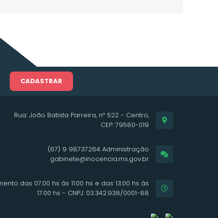
CADASTRAR
Rua: João Batista Parreira, nº 522 - Centro,
CEP: 79580-019
(67) 9 98737264 Administração
gabinete@inocencia.ms.gov.br
ento das 07:00 hs às 11:00 hs e das 13:00 hs às
17:00 hs - CNPJ: 03.342.938/0001-88