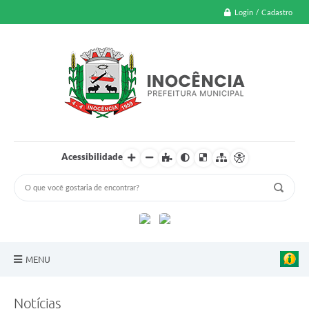
Login / Cadastro
Acessibilidade
MENU
A Nossa Cidade
Notícias