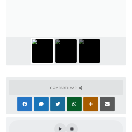
Cadeia Integrada de Valor
Instrumentos de Gestão - SAÚDE
Recursos Liberados
Plano Estratégico
Dados gerais e Obras
Empresa Inidônea
LGPD - Governo Digital
COMPARTILHAR
licenciamento ambiental
Fale conosco
Perguntas e respostas frequentes