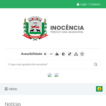
Login / Cadastro
Acessibilidade
MENU
A Nossa Cidade
Notícias