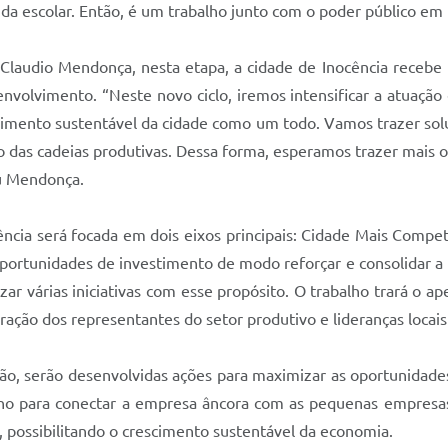
a escolar. Então, é um trabalho junto com o poder público em 
laudio Mendonça, nesta etapa, a cidade de Inocência recebe n
volvimento. “Neste novo ciclo, iremos intensificar a atuação 
vimento sustentável da cidade como um todo. Vamos trazer solu
o das cadeias produtivas. Dessa forma, esperamos trazer mais o
u Mendonça.
ência será focada em dois eixos principais: Cidade Mais Compe
oportunidades de investimento de modo reforçar e consolidar a 
zar várias iniciativas com esse propósito. O trabalho trará o a
egração dos representantes do setor produtivo e lideranças locai
ão, serão desenvolvidas ações para maximizar as oportunidade
ho para conectar a empresa âncora com as pequenas empresas
, possibilitando o crescimento sustentável da economia.