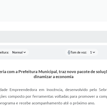
 MÍDIAS
RECEBA NOTÍCIAS
eitura:
Tom de voz:
ia com a Prefeitura Municipal, traz novo pacote de soluç
dinamizar a economia
dade Empreendedora em Inocência, desenvolvido pelo Sebr
es composto por ferramentas voltadas para promover a compe
o programa e recebe acompanhamento até o próximo ano.