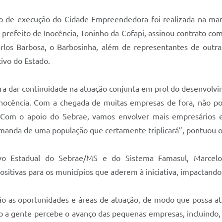
odo de execução do Cidade Empreendedora foi realizada na ma
efeito de Inocência, Toninho da Cofapi, assinou contrato com 
rlos Barbosa, o Barbosinha, além de representantes de outr
tivo do Estado.
a dar continuidade na atuação conjunta em prol do desenvolvi
nocência. Com a chegada de muitas empresas de fora, não p
 Com o apoio do Sebrae, vamos envolver mais empresários 
manda de uma população que certamente triplicará”, pontuou o
vo Estadual do Sebrae/MS e do Sistema Famasul, Marcelo 
tivas para os municípios que aderem à iniciativa, impactand
são as oportunidades e áreas de atuação, de modo que possa at
o a gente percebe o avanço das pequenas empresas, incluindo