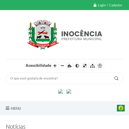
Login / Cadastro
Acessibilidade
MENU
A Nossa Cidade
Notícias