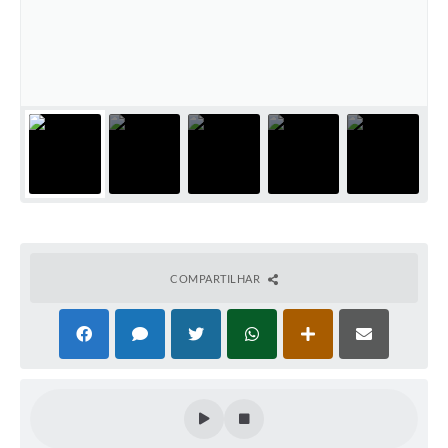
Cadeia Integrada de Valor
Instrumentos de Gestão - SAÚDE
Recursos Liberados
Plano Estratégico
Dados gerais e Obras
Empresa Inidônea
LGPD - Governo Digital
COMPARTILHAR
licenciamento ambiental
Fale conosco
Perguntas e respostas frequentes