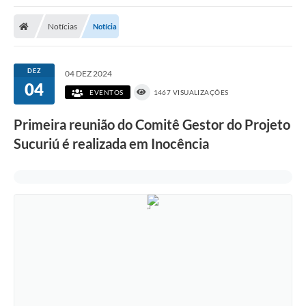
Poder Executivo
Notícias
Notícia
Transparência Pública
Notícias
DEZ
04 DEZ 2024
04
Legislação
EVENTOS
1467 VISUALIZAÇÕES
Diário Oficial
Primeira reunião do Comitê Gestor do Projeto
Sucuriú é realizada em Inocência
Renuncia de Receita
Galeria de Fotos
Cartas de Serviços
Divida Ativa
Programa de Estágio
PROCON
Plano de Capacitação